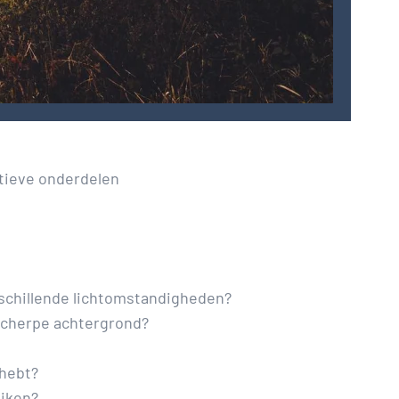
atieve onderdelen
erschillende lichtomstandigheden?
nscherpe achtergrond?
 hebt?
uiken?