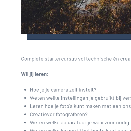
Complete startercursus vol technische én cre
Wil jij leren:
Hoe je je camera zelf instelt?
Weten welke instellingen je gebruikt bij v
Leren hoe je foto's kunt maken met een o
Creatiever fotograferen?
Weten welke apparatuur je waarvoor nodig
Weten welke lenzen jij het beste kunt gebr