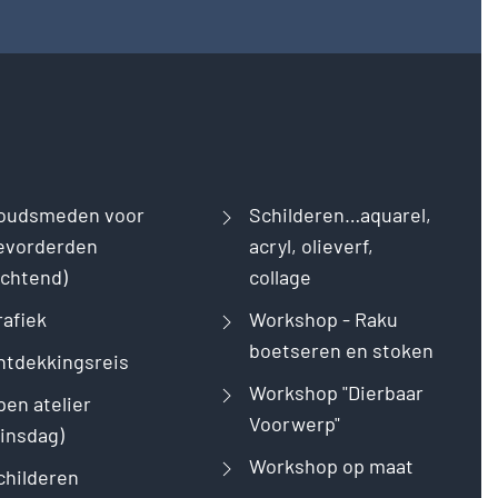
oudsmeden voor
Schilderen…aquarel,
evorderden
acryl, olieverf,
ochtend)
collage
rafiek
Workshop - Raku
boetseren en stoken
ntdekkingsreis
Workshop "Dierbaar
pen atelier
Voorwerp"
dinsdag)
Workshop op maat
childeren