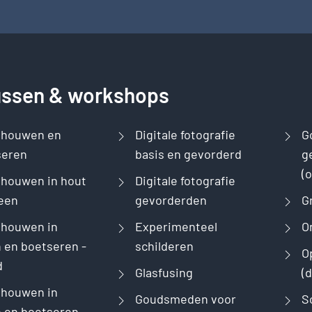
ussen & workshops
dhouwen en
Digitale fotografie
G
seren
basis en gevorderd
g
(
houwen in hout
Digitale fotografie
een
gevorderden
G
dhouwen in
Experimenteel
O
 en boetseren -
schilderen
O
d
Glasfusing
(
dhouwen in
Goudsmeden voor
S
 en boetseren -