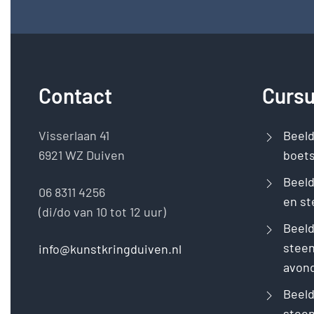
Contact
Curs
Visserlaan 41
Beel
6921 WZ Duiven
boet
Beeld
06 8311 4256
en st
(di/do van 10 tot 12 uur)
Beel
steen
info@kunstkringduiven.nl
avon
Beel
steen