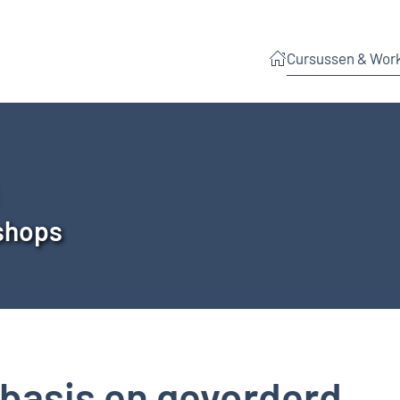
Cursussen & Wor
shops
e basis en gevorderd