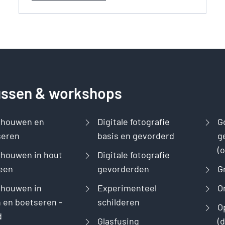
ussen & workshops
dhouwen en
Digitale fotografie
G
seren
basis en gevorderd
g
(
houwen in hout
Digitale fotografie
een
gevorderden
G
dhouwen in
Experimenteel
O
 en boetseren -
schilderen
O
d
Glasfusing
(