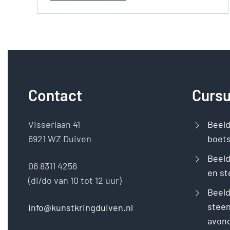
Contact
Curs
Visserlaan 41
Beel
6921 WZ Duiven
boet
Beeld
06 8311 4256
en st
(di/do van 10 tot 12 uur)
Beel
steen
info@kunstkringduiven.nl
avon