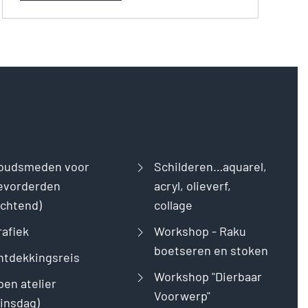
oudsmeden voor
Schilderen…aquarel,
evorderden
acryl, olieverf,
ochtend)
collage
rafiek
Workshop - Raku
boetseren en stoken
ntdekkingsreis
Workshop "Dierbaar
pen atelier
Voorwerp"
dinsdag)