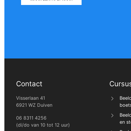
Contact
Cursu
Visserlaan 41
Beel
6921 WZ Duiven
boet
Beel
06 8311 4256
en s
(di/do van 10 tot 12 uur)