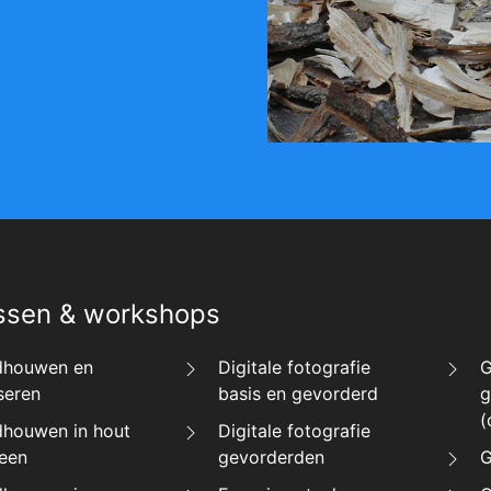
ssen & workshops
dhouwen en
Digitale fotografie
G
seren
basis en gevorderd
g
(
dhouwen in hout
Digitale fotografie
teen
gevorderden
G