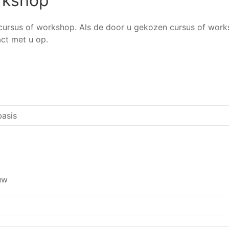
orkshop
n cursus of workshop. Als de door u gekozen cursus of works
ct met u op.
uw