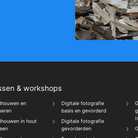
ssen & workshops
dhouwen en
Digitale fotografie
G
seren
basis en gevorderd
g
(
dhouwen in hout
Digitale fotografie
teen
gevorderden
G