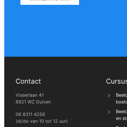
Contact
Cursu
Visserlaan 41
Beel
6921 WZ Duiven
boet
Beel
06 8311 4256
en s
(di/do van 10 tot 12 uur)